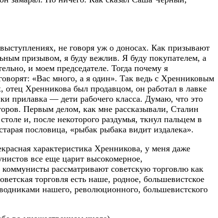
и выступлениях, не говоря уж о доносах. Как призывают
ьным призывом, я буду вежлив. Я буду покупателем, а
ельно, и моем председателе. Тогда почему я
говорят: «Вас много, а я один». Так ведь с Хренниковым
х, отец Хренникова был продавцом, он работал в лавке
ки прилавка — дети рабочего класса. Думаю, что это
оров. Первым делом, как мне рассказывали, Сталин
столе и, после некоторого раздумья, ткнул пальцем в
старая пословица, «рыбак рыбака видит издалека».
екрасная характеристика Хренникова, у меня даже
унистов все еще царит высокомерное,
ь, коммунисты рассматривают советскую торговлю как
оветская торговля есть наше, родное, большевистское
роводниками нашего, революционного, большевистского