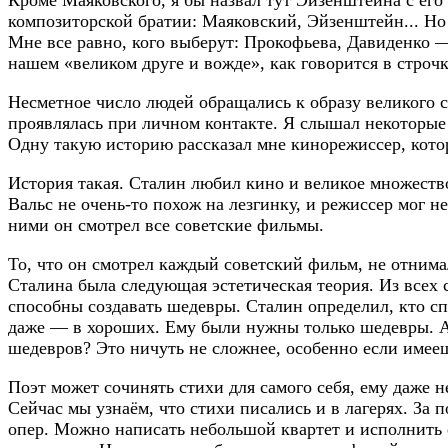
Кроме Маяковского, я бы назвал тут Эйзенштейна с ег
композиторской братии: Маяковский, Эйзенштейн... Но 
Мне все равно, кого выберут: Прокофьева, Давиденко 
нашем «великом друге и вожде», как говорится в строчк
Несметное число людей обращались к образу великого с
проявлялась при личном контакте. Я слышал некоторые 
Одну такую историю рассказал мне кинорежиссер, котор
История такая. Сталин любил кино и великое множество
Вальс не очень-то похож на лезгинку, и режиссер мог не
ними он смотрел все советские фильмы.
То, что он смотрел каждый советский фильм, не отнимал
Сталина была следующая эстетическая теория. Из всех 
способны создавать шедевры. Сталин определил, кто сп
даже — в хороших. Ему были нужны только шедевры. А 
шедевров? Это ничуть не сложнее, особенно если имееш
Поэт может сочинять стихи для самого себя, ему даже н
Сейчас мы узнаём, что стихи писались и в лагерях. За 
опер. Можно написать небольшой квартет и исполнить е