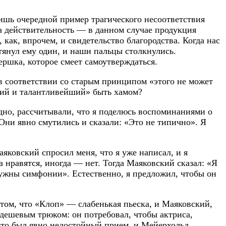
ишь очередной пример трагического несоответствия
а действительность — в данном случае продукция
 как, впрочем, и свидетельство благородства. Когда нас
отянул ему один, и наши пальцы столкнулись.
ершка, которое смеет самоутверждаться.
 в соответствии со старым принципом «этого не может
чший и талантливейший» быть хамом?
дно, рассчитывали, что я поделюсь воспоминаниями о
Они явно смутились и сказали: «Это не типично». Я
яковский спросил меня, что я уже написал, и я
а нравятся, иногда — нет. Тогда Маяковский сказал: «Я
нужны симфонии». Естественно, я предложил, чтобы он
в том, что «Клоп» — слабенькая пьеска, и Маяковский,
о дешевым трюком: он потребовал, чтобы актриса,
 Это был явно недостойный прием, и Мейерхольд