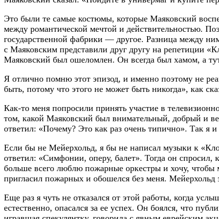
Это были те самые костюмы, которые Маяковский воспе
между романтической мечтой и действительностью. Поэ
государственной фабрики — другое. Разница между ними 
с Маяковским представили друг другу на репетиции «Кл
Маяковский был ошеломлен. Он всегда был хамом, а тут
Я отлично помню этот эпизод, и именно поэтому не реа
быть, потому что этого не может быть никогда», как с
Как-то меня попросили принять участие в телевизионн
том, какой Маяковский был внимательный, добрый и веж
ответил: «Почему? Это как раз очень типично». Так я и 
Если бы не Мейерхольд, я бы не написал музыки к «Клоп
ответил: «Симфонии, оперу, балет». Тогда он спросил, 
больше всего люблю пожарные оркестры и хочу, чтобы 
пригласил пожарных и обошелся без меня. Мейерхольд 
Еще раз я чуть не отказался от этой работы, когда усл
естественно, опасался за ее успех. Он боялся, что пуб
игравшая спекулянтку, говорила с явным еврейским ак