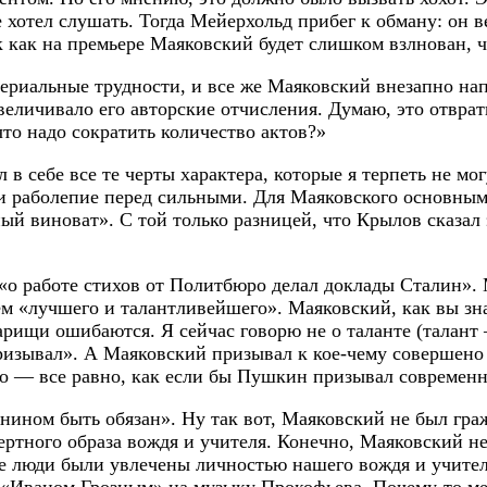
 хотел слушать. Тогда Мейерхольд прибег к обману: он ве
к как на премьере Маяковский будет слишком взлнован, 
ериальные трудности, и все же Маяковский внезапно нап
увеличивало его авторские отчисления. Думаю, это отвра
что надо сократить количество актов?»
в себе все те черты характера, которые я терпеть не мо
 и раболепие перед сильными. Для Маяковского основны
ный виноват». С той только разницей, что Крылов сказал
 «о работе стихов от Политбюро делал доклады Сталин».
ем «лучшего и талантливейшего». Маяковский, как вы зн
рищи ошибаются. Я сейчас говорю не о таланте (талант 
ризывал». А Маяковский призывал к кое-чему совершено
о — все равно, как если бы Пушкин призывал современн
анином быть обязан». Ну так вот, Маяковский не был гр
ертного образа вождя и учителя. Конечно, Маяковский н
е люди были увлечены личностью нашего вождя и учителя