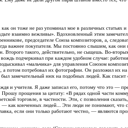
к как он тоже не раз упоминал мое в различных статьях 
будьте взаимно вежливы». Вдохновленный этим замечател
енникове, председателе Союза композиторов, а, следоват
егда важнее покупателя. Мы постоянно слышим, как они 
ин. Второго такого, действительно, не сыщешь. Во-вторы
 вождь подчеркивал при каждом удобном случае: работни
подыскивал «мальчика» для управления Союзом композит
, а потом потребовал их фотографии. Он разложил их на 
 был замечательный нюх на подобных людей. Как гласит 
дя и учителя. Я даже записал его, потому что это — пр
. Прошу прощения за цитату: «В рядах одной части комм
етской торговле, в частности. Эти, с позволения сказат
и — как конченных людей... Эти люди не понимают, что с
илавка, если они только работают честно, — являются п