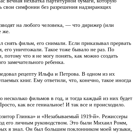
нас вечная нехватка партитурной бумаги, которую
ть свои симфонии без разрешения надзирающих
зводят на любого человека, — что дирижер (или
 же.
л снять фильм, его снимали. Если приказывал прервать
 его уничтожали. Такое тоже бывало не раз. По
, потому что я не могу понять, как можно создать
ого замечательного ребенка.
едовал рецепту Ильфа и Петрова. В одном из их
паемых книг. Ему ответили, что, конечно, такое иногда
о несколько фильмов в год, и тогда каждый из них будет
осто, как все гениальное! И так все и происходило.
позитор Глинка» и «Незабываемый
1919-й».
Режиссеры
под его личным руководством. Это были Михаил Ромм,
рых я знал. Он был большим поклонником моей музыки,