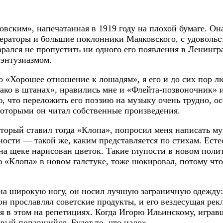
ским», напечатанная в 1919 году на плохой бумаге. Она
тераторы и большие поклонники Маяковского, с удовольс
рался не пропустить ни одного его появления в Ленингра
 энтузиазмом.
о «Хорошее отношение к лошадям», я его и до сих пор л
ако в штанах», нравились мне и «Флейта-позвоночник» 
аю, что переложить его поэзию на музыку очень трудно, о
которыми он читал собственные произведения.
торый ставил тогда «Клопа», попросил меня написать муз
ности — такой же, каким представляется по стихам. Есте
 на щеке нарисован цветок. Такие глупости в новом поли
«Клопа» в новом галстуке, тоже шокировал, потому что 
 на широкую ногу, он носил лучшую заграничную одежду
н прославлял советские продукты, и его вездесущая ре
лся в этом на репетициях. Когда Игорю Ильинскому, игр
вый попавшийся. Будет то, что надо».