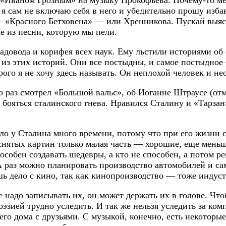
о «Иваном Грозным» на музыку Прокофьева. Почему-то ме
я сам не включаю себя в него и убедительно прошу избав
— «Красного Бетховена» — или Хренникова. Пускай выяс
е из песни, которую мы пели.
адовода и корифея всех наук. Ему льстили историями об
из этих историй. Они все постыдны, и самое постыдное 
ого я не хочу здесь называть. Он неплохой человек и не
 раз смотрел «Большой вальс», об Иоганне Штраусе (отм
 бояться сталинского гнева. Нравился Сталину и «Тарзан»
о у Сталина много времени, потому что при его жизни сн
снятых картин только малая часть — хорошие, еще меньш
особен создавать шедевры, а кто не способен, а потом р
раз можно планировать производство автомобилей и сам
ь дело с кино, так как кинопроизводство — тоже индуст
е надо записывать их, он может держать их в голове. Чт
поэзией трудно уследить. И так же нельзя уследить за ко
го дома с друзьями. С музыкой, конечно, есть некоторые