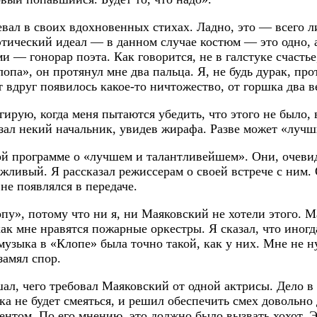
вал в своих вдохновенных стихах. Ладно, это — всего л
тический идеал — в данном случае костюм — это одно, 
— гонорар поэта. Как говорится, не в галстуке счастье,
опа», он протянул мне два пальца. Я, не будь дурак, пр
 вдруг появилось какое-то ничтожество, от горшка два в
гирую, когда меня пытаются убедить, что этого не было,
казал некий начальник, увидев жирафа. Разве может «лу
ой программе о «лучшем и талантливейшем». Они, очеви
ливый. Я рассказал режиссерам о своей встрече с ним. 
не появлялся в передаче.
у», потому что ни я, ни Маяковский не хотели этого. Ма
как мне нравятся пожарные оркестры. Я сказал, что иногд
музыка в «Клопе» была точно такой, как у них. Мне не 
замял спор.
ышал, чего требовал Маяковский от одной актрисы. Дело 
лика не будет смеяться, и решил обеспечить смех довольн
центом. По его мнению, это должно было вызвать хохот.