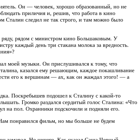
иятель. Он — человек, хорошо образованный, но не
облюдать приличия и, решив, что работа в кино
ом Сталин следил не так строго, и там можно было
м ряду, рядом с министром кино Большаковым. У
стру каждый день три стакана молока за вредность.
ания»?
шал моей музыки. Он прислушивался к тому, что
 Сталина, казался ему решающим, каждое покашливание
ести его к вершинам — ах, как он жаждал этого! — а
дка. Поскребышев подошел к Сталину с какой-то
 слышать. Громко раздался сердитый голос Сталина: «Что
нул на пол. Охранники подскочили и подняли его.
 Нам понравился фильм, но мы больше не будем
 он замарал. Но ничего. Как сказал Саша Черный,