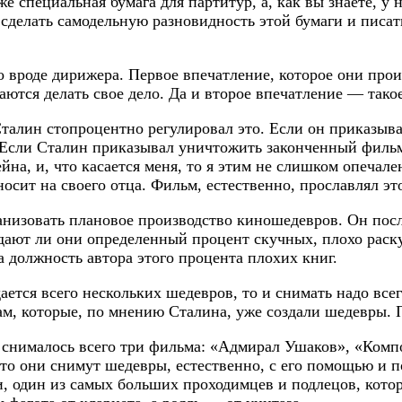
е специальная бумага для партитур, а, как вы знаете, у 
сделать самодельную разновидность этой бумаги и писа
 вроде дирижера. Первое впечатление, которое они прои
ются делать свое дело. Да и второе впечатление — такое
Сталин стопроцентно регулировал это. Если он приказыва
 Если Сталин приказывал уничтожить законченный фильм,
а, и, что касается меня, то я этим не слишком опечален
носит на своего отца. Фильм, естественно, прославлял эт
анизовать плановое производство киношедевров. Он посл
здают ли они определенный процент скучных, плохо раску
а должность автора этого процента плохих книг.
ается всего нескольких шедевров, то и снимать надо всег
м, которые, по мнению Сталина, уже создали шедевры. Пр
, снималось всего три фильма: «Адмирал Ушаков», «Ком
что они снимут шедевры, естественно, с его помощью и 
 один из самых больших проходимцев и подлецов, кото