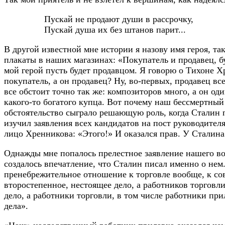
Пускай не продают души в рассрочку,
Пускай душа их без штанов парит...
В другой известной мне истории я назову имя героя, та
плакаты в наших магазинах: «Покупатель и продавец, 
мой герой пусть будет продавцом. Я говорю о Тихоне Хр
покупатель, а он продавец? Ну, во-первых, продавец вс
все обстоит точно так же: композиторов много, а он од
какого-то богатого купца. Вот почему наш бессмертный
обстоятельство сыграло решающую роль, когда Сталин 
изучил заявления всех кандидатов на пост руководителя
лицо Хренникова: «Этого!» И оказался прав. У Сталина
Однажды мне попалось прелестное заявление нашего вож
создалось впечатление, что Сталин писал именно о нем
пренебрежительное отношение к торговле вообще, к сов
второстепенное, нестоящее дело, а работников торговл
дело, а работники торговли, в том числе работники пр
дела».