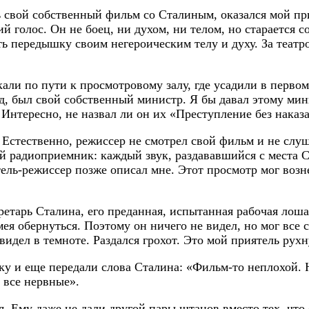
ь свой собственный фильм со Сталиным, оказался мой пр
й голос. Он не боец, ни духом, ни телом, но старается с
ть передышку своим негероическим телу и духу. За театр
кали по пути к просмотровому залу, где усадили в перво
, был свой собственный министр. Я бы давал этому мини
 Интересно, не назвал ли он их «Преступление без наказ
. Естественно, режиссер не смотрел свой фильм и не слу
кий радиоприемник: каждый звук, раздававшийся с места
тель-режиссер позже описал мне. Этот просмотр мог возн
тарь Сталина, его преданная, испытанная рабочая лоша
мея обернуться. Поэтому он ничего не видел, но мог все
 видел в темноте. Раздался грохот. Это мой приятель рух
бку и еще передали слова Сталина: «Фильм-то неплохой.
 все нервные».
я. Ему даже не дали другой пары штанов вместо тех, что