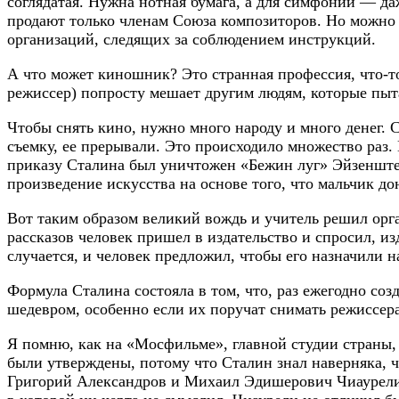
соглядатая. Нужна нотная бумага, а для симфоний — даж
продают только членам Союза композиторов. Но можно 
организаций, следящих за соблюдением инструкций.
А что может киношник? Это странная профессия, что-то
режиссер) попросту мешает другим людям, которые пыта
Чтобы снять кино, нужно много народу и много денег. 
съемку, ее прерывали. Это происходило множество раз.
приказу Сталина был уничтожен «Бежин луг» Эйзенштейн
произведение искусства на основе того, что мальчик до
Вот таким образом великий вождь и учитель решил орг
рассказов человек пришел в издательство и спросил, и
случается, и человек предложил, чтобы его назначили н
Формула Сталина состояла в том, что, раз ежегодно созд
шедевром, особенно если их поручат снимать режиссера
Я помню, как на «Мосфильме», главной студии страны
были утверждены, потому что Сталин знал наверняка, 
Григорий Александров и Михаил Эдишерович Чиаурели,