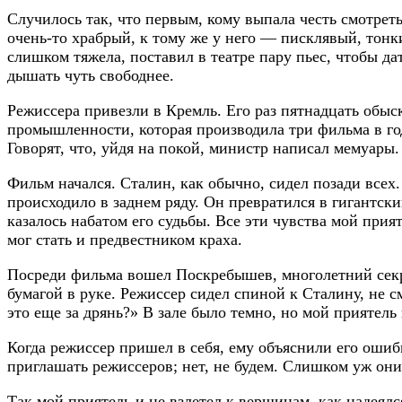
Случилось так, что первым, кому выпала честь смотрет
очень-то храбрый, к тому же у него — писклявый, тонки
слишком тяжела, поставил в театре пару пьес, чтобы да
дышать чуть свободнее.
Режиссера привезли в Кремль. Его раз пятнадцать обыс
промышленности, которая производила три фильма в год
Говорят, что, уйдя на покой, министр написал мемуары.
Фильм начался. Сталин, как обычно, сидел позади всех
происходило в заднем ряду. Он превратился в гигантс
казалось набатом его судьбы. Все эти чувства мой прия
мог стать и предвестником краха.
Посреди фильма вошел Поскребышев, многолетний секре
бумагой в руке. Режиссер сидел спиной к Сталину, не с
это еще за дрянь?» В зале было темно, но мой приятель
Когда режиссер пришел в себя, ему объяснили его оши
приглашать режиссеров; нет, не будем. Слишком уж они
Так мой приятель и не взлетел к вершинам, как надеялс