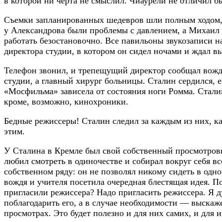
в которой ни черта не смыслил. Чиаурели не отличил бы
Съемки запланированных шедевров шли полным ходом, н
у Александрова были проблемы с давлением, а Михаил 
работать безостановочно. Все павильоны звукозаписи н
директора студии, в котором он сидел ночами и ждал в
Телефон звонил, и трепещущий директор сообщал вождю
студии, а главный хирург больницы. Сталин сердился, е
«Мосфильма» зависела от состояния ноги Ромма. Сталин
кроме, возможно, кинохроники.
Бедные режиссеры! Сталин следил за каждым из них, как
этим.
У Сталина в Кремле был свой собственный просмотровый 
любил смотреть в одиночестве и собирал вокруг себя в
собственном ряду: он не позволял никому сидеть в одно
вождя и учителя посетила очередная блестящая идея. По
пригласили режиссера? Надо пригласить режиссера. Я д
поблагодарить его, а в случае необходимости — выска
просмотрах. Это будет полезно и для них самих, и для 