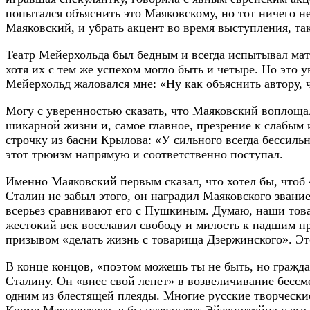
попытался объяснить это Маяковскому, но тот ничего не
Маяковский, и убрать акцент во время выступления, та
Театр Мейерхольда был бедным и всегда испытывал мат
хотя их с тем же успехом могло быть и четыре. Но это 
Мейерхольд жаловался мне: «Ну как объяснить автору, 
Могу с уверенностью сказать, что Маяковский воплощал 
шикарной жизни и, самое главное, презрение к слабым
строчку из басни Крылова: «У сильного всегда бессиль
этот трюизм напрямую и соответственно поступал.
Именно Маяковский первым сказал, что хотел бы, чтоб
Сталин не забыл этого, он наградил Маяковского звани
всерьез сравнивают его с Пушкиным. Думаю, наши това
жестокий век восславил свободу и милость к падшим п
призывом «делать жизнь с товарища Дзержинского». Эт
В конце концов, «поэтом можешь ты не быть, но гражд
Сталину. Он «внес свой лепет» в возвеличивание бессм
одним из блестящей плеяды. Многие русские творчески