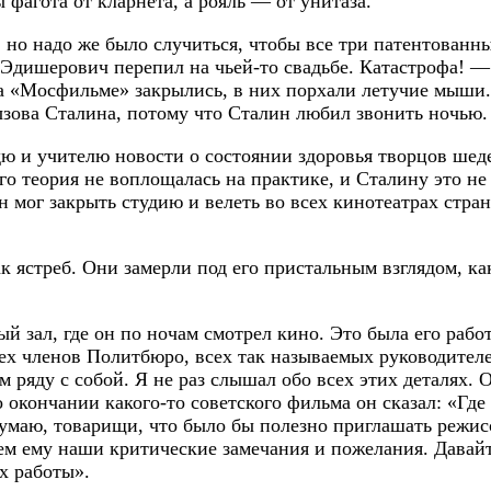
 фагота от кларнета, а рояль — от унитаза.
о надо же было случиться, чтобы все три патентованны
Эдишерович перепил на чьей-то свадьбе. Катастрофа! —
а «Мосфильме» закрылись, в них порхали летучие мыши. 
ызова Сталина, потому что Сталин любил звонить ночью.
 и учителю новости о состоянии здоровья творцов шеде
го теория не воплощалась на практике, и Сталину это не 
 мог закрыть студию и велеть во всех кинотеатрах стра
 ястреб. Они замерли под его пристальным взглядом, как
зал, где он по ночам смотрел кино. Это была его работа
сех членов Политбюро, всех так называемых руководителе
м ряду с собой. Я не раз слышал обо всех этих деталях.
 окончании какого-то советского фильма он сказал: «Где
умаю, товарищи, что было бы полезно приглашать режисс
жем ему наши критические замечания и пожелания. Давай
их работы».