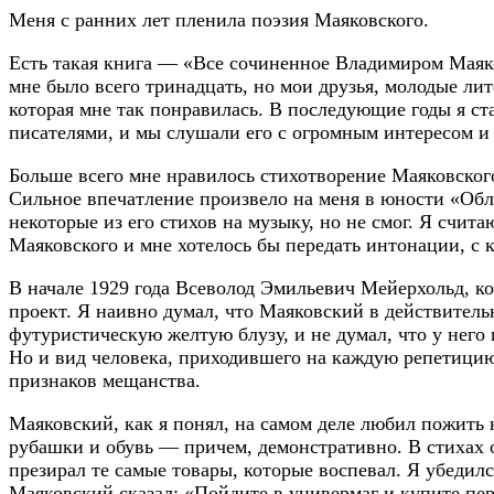
Меня с ранних лет пленила поэзия Маяковского.
Есть такая книга — «Все сочиненное Владимиром Маяков
мне было всего тринадцать, но мои друзья, молодые ли
которая мне так понравилась. В последующие годы я ста
писателями, и мы слушали его с огромным интересом и
Больше всего мне нравилось стихотворение Маяковског
Сильное впечатление произвело на меня в юности «Обл
некоторые из его стихов на музыку, но не смог. Я счит
Маяковского и мне хотелось бы передать интонации, с 
В начале 1929 года Всеволод Эмильевич Мейерхольд, ко
проект. Я наивно думал, что Маяковский в действитель
футуристическую желтую блузу, и не думал, что у него
Но и вид человека, приходившего на каждую репетицию 
признаков мещанства.
Маяковский, как я понял, на самом деле любил пожить
рубашки и обувь — причем, демонстративно. В стихах о
презирал те самые товары, которые воспевал. Я убеди
Маяковский сказал: «Пойдите в универмаг и купите пер