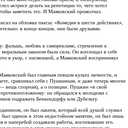
лел актрисе делать на репетиции то, чего хотел
чтобы заметить это. И Маяковский промолчал.
исал на обложке пьесы: «Комедия в шести действиях»,
тительно: в конце концов, они были друзьями.
гу: фальшь, любовь к саморекламе, стремление к
м моральным законом была сила. Он воплощал в себе
 это в укор, с насмешкой, а Маяковский воспринимал
 Маяковский был главным певцом культа личности, и
аете, сравнивал себя с Пушкиным, и даже теперь многие
— вещь спорная), а о позиции. Пушкин «в свой
 противоположному: он обращался к молодежи с
иков подражать Бенкендорфу или Дубельту.
ажданином, он был лакеем, который всей душой служил
е был одинок в этом недостойном занятии, он был лишь
 и наперебой создавали работы, воспевавшие его.