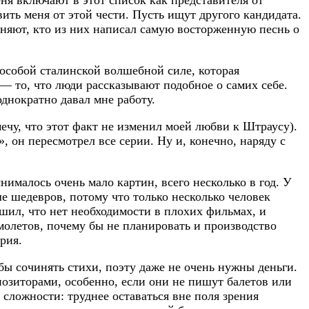
ня включают в этот список как представителя от
ить меня от этой чести. Пусть ищут другого кандидата.
няют, кто из них написал самую восторженную песнь о
 особой сталинской волшебной силе, которая
— то, что люди рассказывают подобное о самих себе.
однократно давал мне работу.
ечу, что этот факт не изменил моей любви к Штраусу).
, он пересмотрел все серии. Ну и, конечно, наряду с
ималось очень мало картин, всего несколько в год. У
е шедевров, потому что только несколько человек
ешил, что нет необходимости в плохих фильмах, и
олетов, почему бы не планировать и производство
рия.
обы сочинять стихи, поэту даже не очень нужны деньги.
мпозиторами, особенно, если они не пишут балетов или
 сложности: труднее оставаться вне поля зрения