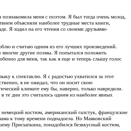
 познакомила меня с поэтом. Я был тогда очень молод,
твием объясняли наиболее трудные места книги,
де. Я ходил на его чтения со своими друзьями-
юблю и считаю одним из его лучших произведений.
и многие другие поэмы. Я попытался положить
собенно для меня, так как я еще и теперь слышу голос
ыку к спектаклю. Я с радостью ухватился за этот
ственно, я не ожидал, что он носит свою
тический климате ему бы, наверно, только навредили.
в те дни это считалось одним из наиболее явных
: немецкий костюм, американский галстук, французские
клама к тому времени поднадоела. Но Маяковский
авшему Присыпкина, понадобился безвкусный костюм,